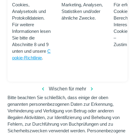
Cookies,
Marketing, Analysen,
Für erforde
Analysetools und
Statistiken und/oder
Cookies –
Protokolldateien.
ähnliche Zwecke.
Berechtigt
Für weitere
Interesse
Informationen lesen
Cookie opti
Sie bitte die
–
Abschnitte 8 und 9
Zustimmu
unten und unsere
C
ookie-Richtlinie
.
Wischen für mehr
Bitte beachten Sie schließlich, dass einige der oben
genannten personenbezogenen Daten zur Erkennung,
Verhinderung und Verfolgung von Betrug oder anderen
illegalen Aktivitäten, zur Identifizierung und Behebung von
Fehlern, zur Durchführung von Buchprüfungen und zu
Sicherheitszwecken verwendet werden. Personenbezogene